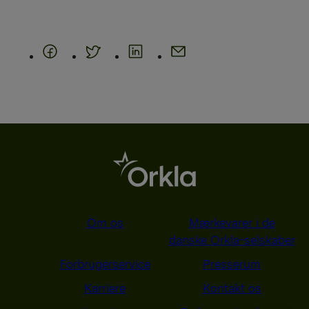
Om os
Mærkevarer i de
danske Orkla-selskaber
Forbrugerservice
Presserum
Karriere
Kontakt os