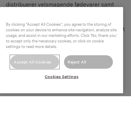
distribuerer velsmagende fødevarer samt
innovative helseprodukter og kosttilskud.
Vores 1600 medarbejdere der arbejder på
By clicking “Accept All Cookies”, you agree to the storing of
vores fabrikker og kontorer rundt i hele landet
cookies on your device to enhance site navigation, analyze site
usage, and assist in our marketing efforts. Click ‘No, thank you’
har en fælles ambition om at gøre hver dag
to accept only the necessary cookies, or click on cookie
bedre for danskerne, mens vi efterlader det
settings to read more details.
mindst mulige klimaaftryk fra vores
aktiviteter.
Accept All Cookies
Reject All
Cookies Settings
Læs mere
Orkla Care Danmark