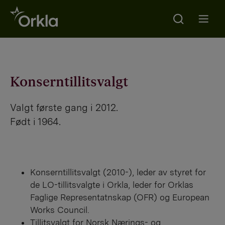
Search
Go to frontpage
Open m
Konserntillitsvalgt
Valgt første gang i 2012.
Født i 1964.
Konserntillitsvalgt (2010-), leder av styret for
de LO-tillitsvalgte i Orkla, leder for Orklas
Faglige Representatnskap (OFR) og European
Works Council.
Tillitsvalgt for Norsk Nærings- og