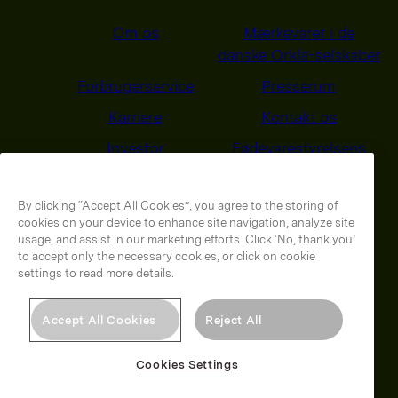
Om os
Mærkevarer i de
danske Orkla-selskaber
Forbrugerservice
Presserum
Karriere
Kontakt os
Investor
Fødevarestyrelsens
smiley-rapporter
Behandling af
Energi-og Klimasyn
By clicking “Accept All Cookies”, you agree to the storing of
cookies on your device to enhance site navigation, analyze site
personoplysninger
2025
usage, and assist in our marketing efforts. Click ‘No, thank you’
to accept only the necessary cookies, or click on cookie
settings to read more details.
Orkla on Twitter
Orkla on instagram
Accept All Cookies
Reject All
Cookies Settings
© 2026 Orkla. All rights reserved