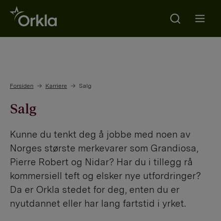
Search
Go to frontpage
Open m
Forsiden
Karriere
Salg
Salg
Kunne du tenkt deg å jobbe med noen av
Norges største merkevarer som Grandiosa,
Pierre Robert og Nidar? Har du i tillegg rå
kommersiell teft og elsker nye utfordringer?
Da er Orkla stedet for deg, enten du er
nyutdannet eller har lang fartstid i yrket.