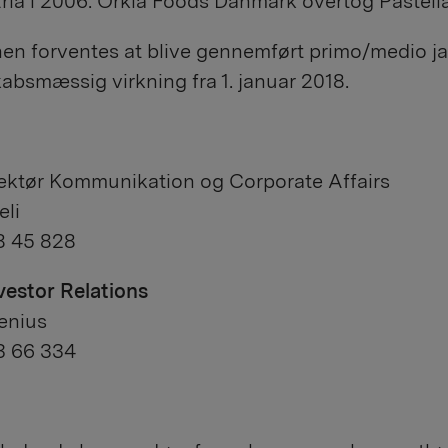
rla i 2006. Orkla Foods Danmark overtog Pastella
en forventes at blive gennemført primo/medio j
bsmæssig virkning fra 1. januar 2018.
ektør Kommunikation og Corporate Affairs
li
28 45 828
vestor Relations
enius
83 66 334