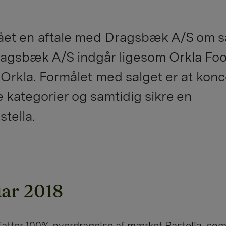
ået en aftale med Dragsbæk A/S om sa
Dragsbæk A/S indgår ligesom Orkla Fo
Orkla. Formålet med salget er at konc
kategorier og samtidig sikre en
stella.
uar 2018
atter 100% overdragelse af mærket Pastella, som