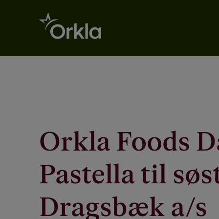
Go to frontpage
Orkla Foods 
Pastella til sø
Dragsbæk a/s