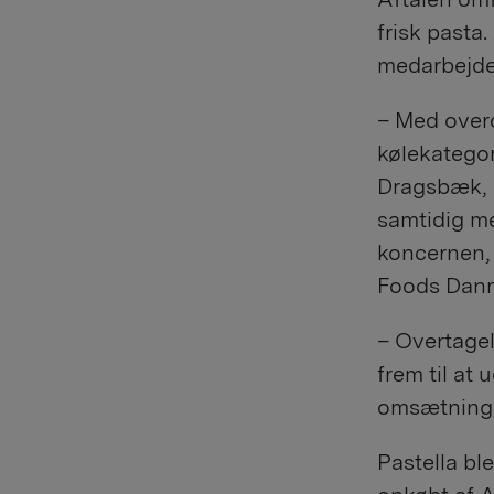
frisk pasta
medarbejder
– Med overd
kølekategor
Dragsbæk, s
samtidig me
koncernen, 
Foods Dan
– Overtagel
frem til at
omsætning,
Pastella bl