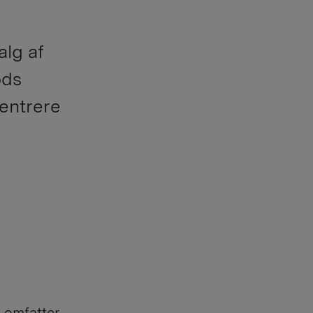
lg af
ods
entrere
 omfatter