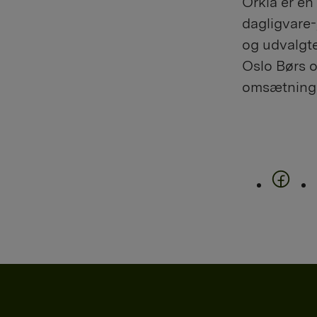
Orkla er en
dagligvare-
og udvalgte
Oslo Børs o
omsætning p