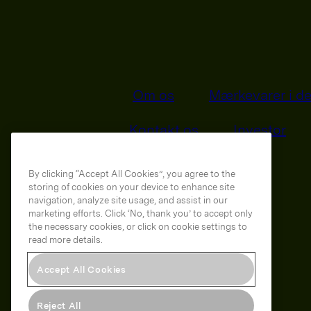
Om os
Mærkevarer i de
Kontakt os
Investor
By clicking “Accept All Cookies”, you agree to the
storing of cookies on your device to enhance site
navigation, analyze site usage, and assist in our
marketing efforts. Click ‘No, thank you’ to accept only
the necessary cookies, or click on cookie settings to
read more details.
Accept All Cookies
Orkla on Twitter
Orkla on instagram
Reject All