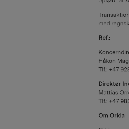
opkøbt af A
Transaktion
med regnska
Ref.:
Koncerndir
Håkon Mage
Tlf.: +47 9
Direktør In
Mattias Orr
Tlf.: +47 9
Om Orkla