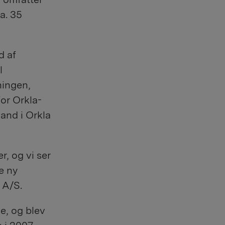
a. 35
d af
l
ningen,
or Orkla-
and i Orkla
r, og vi ser
e ny
 A/S.
e, og blev