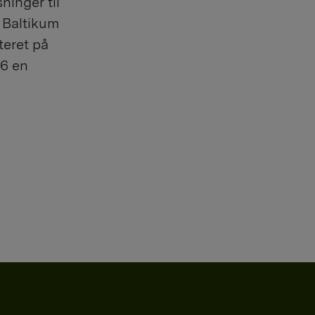
ninger til
 Baltikum
teret på
16 en