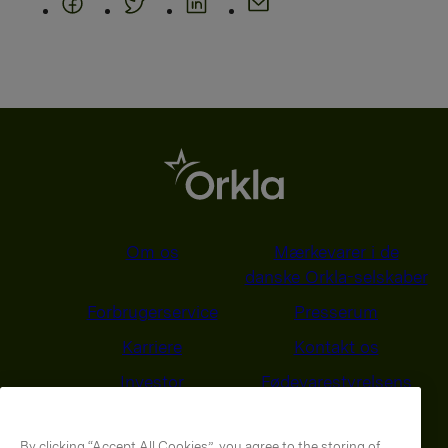
Om os
Mærkevarer i de
danske Orkla-selskaber
Forbrugerservice
Presserum
Karriere
Kontakt os
Investor
Fødevarestyrelsens
smiley-rapporter
Behandling af
Energi-og Klimasyn
By clicking “Accept All Cookies”, you agree to the storing of