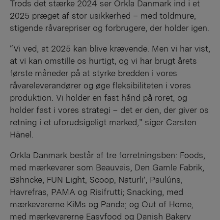
Trods det stærke 2024 ser Orkla Danmark ind i et
2025 præget af stor usikkerhed – med toldmure,
stigende råvarepriser og forbrugere, der holder igen.
“Vi ved, at 2025 kan blive krævende. Men vi har vist,
at vi kan omstille os hurtigt, og vi har brugt årets
første måneder på at styrke bredden i vores
råvareleverandører og øge fleksibiliteten i vores
produktion. Vi holder en fast hånd på roret, og
holder fast i vores strategi – det er den, der giver os
retning i et uforudsigeligt marked,” siger Carsten
Hänel.
Orkla Danmark består af tre forretningsben: Foods,
med mærkevarer som Beauvais, Den Gamle Fabrik,
Bähncke, FUN Light, Scoop, Naturli’, Paulúns,
Havrefras, PAMA og Risifrutti; Snacking, med
mærkevarerne KiMs og Panda; og Out of Home,
med mærkevarerne Easyfood og Danish Bakery