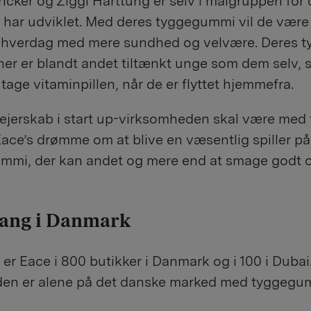
cker og Ziggi Harttung er selv i målgruppen for 
 har udviklet. Med deres tyggegummi vil de være e
en hverdag med mere sundhed og velvære. Deres
er er blandt andet tiltænkt unge som dem selv,
tage vitaminpillen, når de er flyttet hjemmefra.
jerskab i start up-virksomheden skal være med t
Eace’s drømme om at blive en væsentlig spiller p
mmi, der kan andet og mere end at smage godt og
gang i Danmark
 er Eace i 800 butikker i Danmark og i 100 i Dubai
en er alene på det danske marked med tyggegum