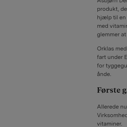
Asbjørn Den
produkt, de
hjælp til 
med vitamin
glemmer at 
Orklas mede
fart under 
for tyggegu
ånde.
Første 
Allerede nu
Virksomhed
vitaminer.