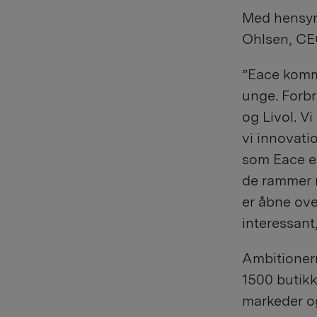
Med hensyn 
Ohlsen, CE
”Eace komm
unge. Forbr
og Livol. Vi
vi innovat
som Eace er
de rammer 
er åbne ove
interessant
Ambitionern
1500 butikke
markeder o