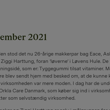
tember 2021
iden stod det nu 26-årige makkerpar bag Eace, As
Ziggi Harttung, foran ’løverne’ i Løvens Hule. De f
tningsidé, som er: Tyggegummi tilsat vitaminer. M
re blev sendt hjem med besked om, at de kunn
r virksomheden var mere moden. I dag har de und
Orkla Care Danmark, som køber sig ind i virksom
tter som selvstændig virksomhed.