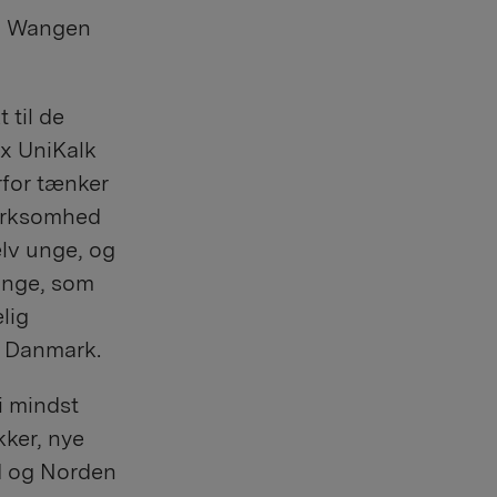
gri Wangen
til de
fx UniKalk
erfor tænker
virksomhed
elv unge, og
unge, som
lig
e Danmark.
i mindst
kker, nye
d og Norden