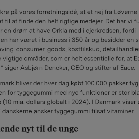
ikre på vores forretningsidé, at et nej fra Løverne 
 til at finde den helt rigtige medejer. Det har vi f
er en drøm at have Orkla med i ejerkredsen, fordi
n har været i business i 350 år og besidder en s
ving-consumer-goods, kosttilskud, detailhandle
e vigtige områder, som er helt essentielle for, at 
,” siger Asbjørn Dencker, CEO og stifter af Eace.
mark bliver der hver dag købt 100.000 pakker t
en for tyggegummi med nye funktioner er stor bl
 (10 mia. dollars globalt i 2024). I Danmark viser 
af danskerne ønsker tyggegummi tilsat vitaminer.
ende nyt til de unge