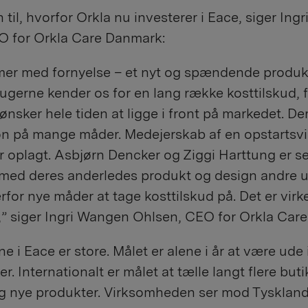
til, hvorfor Orkla nu investerer i Eace, siger In
O for Orkla Care Danmark:
er med fornyelse – et nyt og spændende produkt 
ugerne kender os for en lang række kosttilskud, 
 ønsker hele tiden at ligge i front på markedet. D
ion på mange måder. Medejerskab af en opstarts
 oplagt. Asbjørn Dencker og Ziggi Harttung er s
med deres anderledes produkt og design andre 
rfor nye måder at tage kosttilskud på. Det er virke
,” siger Ingri Wangen Ohlsen, CEO for Orkla Car
e i Eace er store. Målet er alene i år at være ude 
r. Internationalt er målet at tælle langt flere buti
g nye produkter. Virksomheden ser mod Tysklan