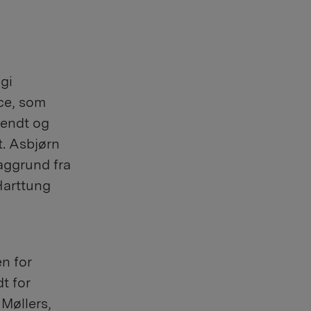
gi
ace, som
kendt og
t. Asbjørn
aggrund fra
 Harttung
en for
t for
 Møllers,