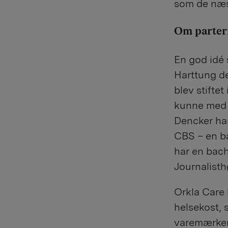
som de næs
Om parter
En god idé 
Harttung de
blev stifte
kunne med d
Dencker har
CBS – en ba
har en bach
Journalisth
Orkla Care 
helsekost, 
varemærker 