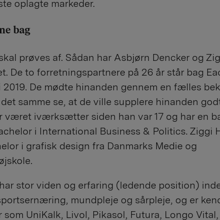
te oplagte markeder.
ne bag
skal prøves af. Sådan har Asbjørn Dencker og Zig
t. De to forretningspartnere på 26 år står bag E
t i 2019. De mødte hinanden gennem en fælles be
et samme se, at de ville supplere hinanden god
 været iværksætter siden han var 17 og har en b
chelor i International Business & Politics. Ziggi
elor i grafisk design fra Danmarks Medie og
øjskole.
har stor viden og erfaring (ledende position) ind
sportsernæring, mundpleje og sårpleje, og er kend
som UniKalk, Livol, Pikasol, Futura, Longo Vital,