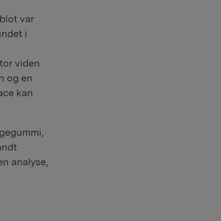
blot var
undet i
tor viden
n og en
Eace kan
yggegummi,
andt
en analyse,