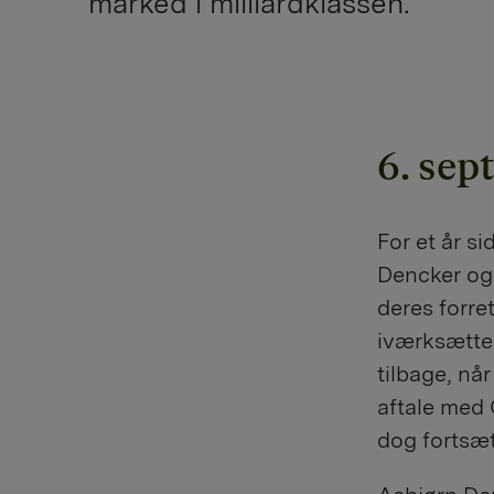
marked i milliardklassen.
6. sep
For et år s
Dencker og 
deres forre
iværksætte
tilbage, nå
aftale med 
dog fortsæ