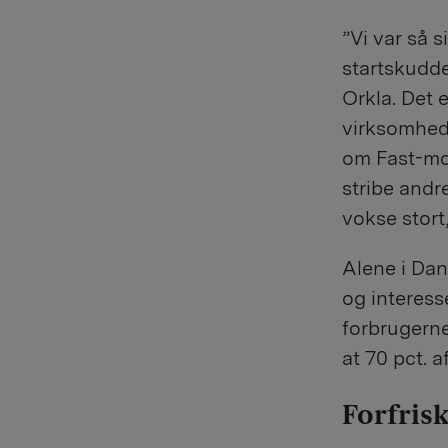
”Vi var så s
startskuddet
Orkla. Det 
virksomhede
om Fast-mo
stribe andr
vokse stort
Alene i Dan
og interess
forbrugerne
at 70 pct. 
Forfrisk