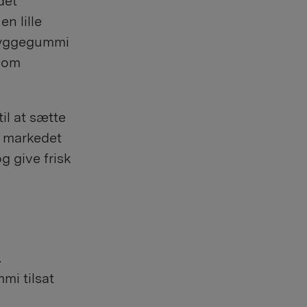
det
n lille
 tyggegummi
 som
il at sætte
å markedet
 give frisk
.
mi tilsat