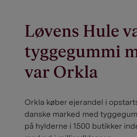
Løvens Hule var
tyggegummi me
var Orkla
Orkla køber ejerandel i opsta
danske marked med tyggegummi 
på hylderne i 1500 butikker ind