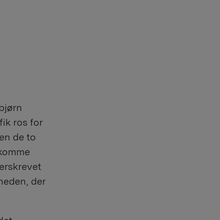
bjørn
ik ros for
en de to
e komme
erskrevet
heden, der