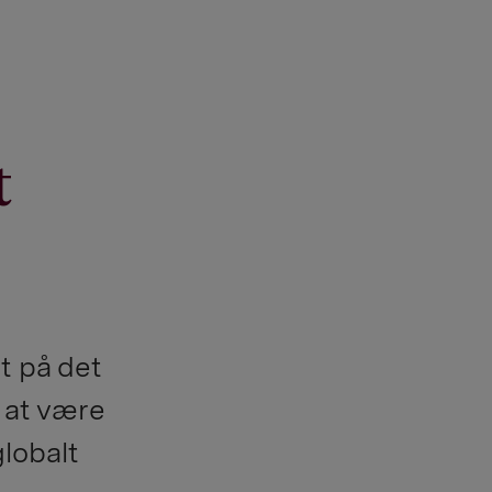
t
t på det
 at være
globalt