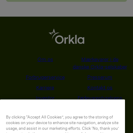
Om os
Mærkevarer i de
danske Orkla-selskaber
Forbrugerservice
Presserum
Karriere
Kontakt os
Investor
Fødevarestyrelsens
smiley-rapporter
Behandling af
Energi-og Klimasyn
By clicking “Accept All Cookies”, you agree to the storing of
personoplysninger
2025
cookies on your device to enhance site navigation, analyze site
usage, and assist in our marketing efforts. Click ‘No, thank you’