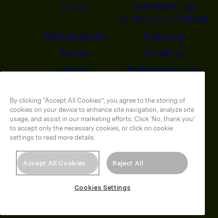
Om os
Mærkevarer i de
danske Orkla-selskaber
Forbrugerservice
Presserum
Karriere
Kontakt os
Investor
Fødevarestyrelsens
smiley-rapporter
Behandling af
Energi-og Klimasyn
By clicking “Accept All Cookies”, you agree to the storing of
cookies on your device to enhance site navigation, analyze site
personoplysninger
2025
usage, and assist in our marketing efforts. Click ‘No, thank you’
to accept only the necessary cookies, or click on cookie
settings to read more details.
Orkla on Twitter
Orkla on instagram
Accept All Cookies
Reject All
Cookies Settings
© 2026 Orkla. All rights reserved