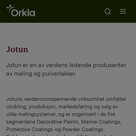
Search
Go to frontpage
Open m
Jotun
Jotun er en av verdens ledende produsenter
av maling og pulverlakker.
Jotuns verdensomspennende virksomhet omfatter
utvikling, produksjon, markedsføring og salg av
ulike malingsystemer, og er organisert i de fire
segmentene Decorative Paints, Marine Coatings,
Protective Coatings og Powder Coatings.